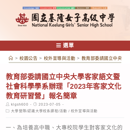
跳
轉
至
主
要
內
選單
容
>
校園公告
>
校外宣導與活動
>
教育部委請國立中央大學
教育部委請國立中央大學客家語文暨
社會科學學系辦理「2023年客家文化
教育研習營」報名簡章
Post
Post
klgsh600
2023-07-05
author:
published:
Post
大學營隊/認識大學校系課程/活動
/
校外宣導與活動
category:
一、為培養高中職、大專校院學生對客家文化的