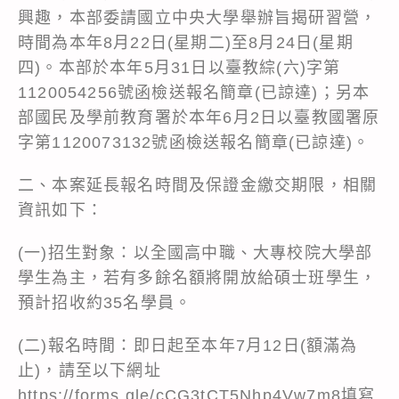
興趣，本部委請國立中央大學舉辦旨揭研習營，
時間為本年8月22日(星期二)至8月24日(星期
四)。本部於本年5月31日以臺教綜(六)字第
1120054256號函檢送報名簡章(已諒達)；另本
部國民及學前教育署於本年6月2日以臺教國署原
字第1120073132號函檢送報名簡章(已諒達)。
二、本案延長報名時間及保證金繳交期限，相關
資訊如下：
(一)招生對象：以全國高中職、大專校院大學部
學生為主，若有多餘名額將開放給碩士班學生，
預計招收約35名學員。
(二)報名時間：即日起至本年7月12日(額滿為
止)，請至以下網址
https://forms.gle/cCG3tCT5Nhp4Vw7m8
填寫