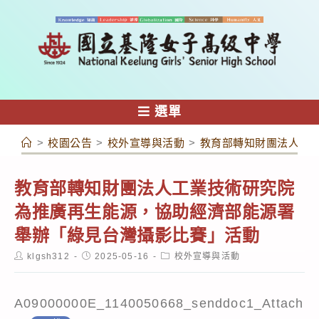
跳
轉
至
主
要
內
選單
容
>
校園公告
>
校外宣導與活動
>
教育部轉知財團法人工
教育部轉知財團法人工業技術研究院
為推廣再生能源，協助經濟部能源署
舉辦「綠見台灣攝影比賽」活動
Post
Post
Post
klgsh312
2025-05-16
校外宣導與活動
author:
published:
category:
A09000000E_1140050668_senddoc1_Attach