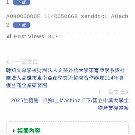
1
下載
A09000000E_1140050668_senddoc1_Attach
2
下載
Post Views:
307
上一篇文章
Read
轉知文藻學校財團法人文藻外語大學東南亞學系與社
more
團法人高雄市東南亞產學交流協會合作辦理114年暑
articles
假台商企業研習團
下一篇文章
2025生機營—B妳I上Machine E下/國立中興大學生
物產業機電系
相關內容