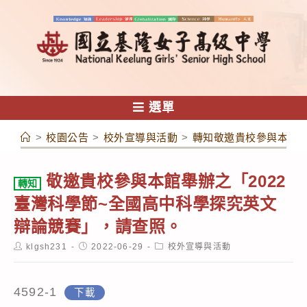
跳
轉
至
主
要
內
選單
容
>
校園公告
>
校外宣導與活動
>
轉知敬邀貴校參與本館舉
敬邀貴校參與本館舉辦之「2022
轉知
臺灣科學節~全國高中科學探究英文
辯論競賽」，請查照。
Post
Post
Post
klgsh231
2022-06-29
校外宣導與活動
author:
published:
category:
4592-1
下載