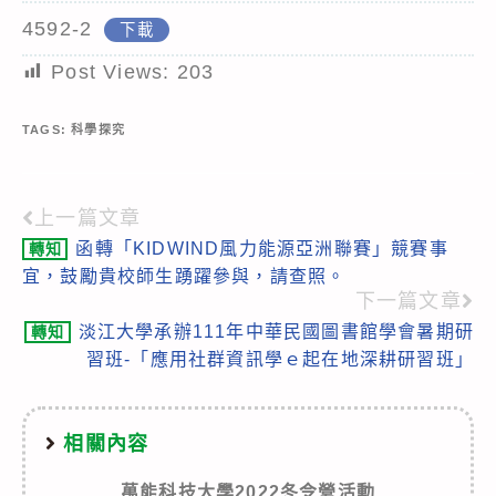
4592-2
下載
Post Views:
203
TAGS:
科學探究
上一篇文章
Read
函轉「KIDWIND風力能源亞洲聯賽」競賽事
轉知
more
宜，鼓勵貴校師生踴躍參與，請查照。
articles
下一篇文章
淡江大學承辦111年中華民國圖書館學會暑期研
轉知
習班-「應用社群資訊學ｅ起在地深耕研習班」
相關內容
萬能科技大學2022冬令營活動