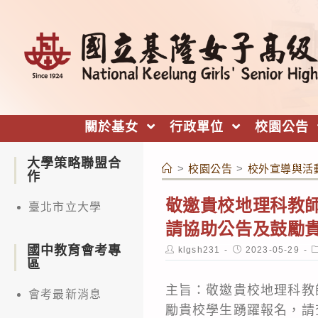
跳
轉
至
主
要
內
關於基女
行政單位
校園公告
容
大學策略聯盟合
>
校園公告
>
校外宣導與活
作
敬邀貴校地理科教師
臺北市立大學
請協助公告及鼓勵
國中教育會考專
Post
Post
P
klgsh231
2023-05-29
author:
published:
c
區
主旨：敬邀貴校地理科教
會考最新消息
勵貴校學生踴躍報名，請