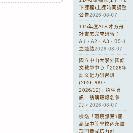
114-2重補修(1下、2
下課程)上課時間調整
公告
2026-08-07
115年度AI人才方舟
計畫需完成研習：
A1、A2、A3、B5-1
之連結
2026-08-07
國立中山大學外國語
文教學中心「2026年
語文能力研習班
(2026 /09 ~
2026/12)」招生資
訊，請踴躍報名參
加。
2026-08-07
檢送「環境部第1屆
高級中等學校內永續
部門養成培力計