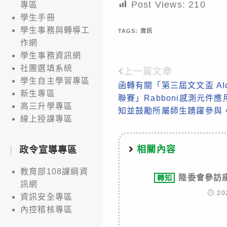
Post Views:
210
專區
學生手冊
學生事務與轉導工
TAGS:
資訊
作網
學生事務資訊網
社團選填系統
上一篇文章
Read
學生自主學習專區
函轉有關「第三屆文文盃 AIoT
more
新生專區
聯賽」Rabboni感測元件
articles
高三升學專區
知並鼓勵所屬師生踴躍參與
線上授課專區
相關內容
政令宣導專區
教育部108課綱資
陸委會參訪
轉知
訊網
20
資訊安全專區
內控稽核專區