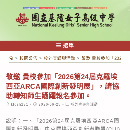
跳
轉
至
主
要
內
選單
容
>
校園公告
>
校外宣導與活動
>
敬邀 貴校參加「202
敬邀 貴校參加「2026第24屆克羅埃
西亞ARCA國際創新發明展」，請協
助轉知師生踴躍報名參加。
Post
Post
Post
klgsh231
2026-06-25
校外宣導與活動
author:
published:
category:
說明：一、「2026第24屆克羅埃西亞ARCA國
際創新發明展」由克羅埃西亞創新者聯盟(CUI)