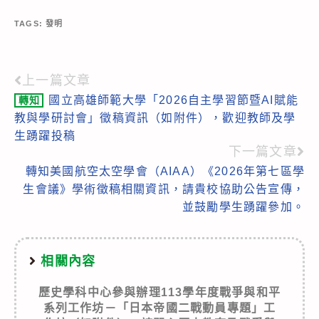
TAGS:
發明
上一篇文章
Read
國立高雄師範大學「2026自主學習節暨AI賦能
轉知
more
教與學研討會」徵稿資訊（如附件），歡迎教師及學
articles
生踴躍投稿
下一篇文章
轉知美國航空太空學會（AIAA）《2026年第七區學
生會議》學術徵稿相關資訊，請貴校協助公告宣傳，
並鼓勵學生踴躍參加。
相關內容
歷史學科中心參與辦理113學年度戰爭與和平
系列工作坊－「日本帝國二戰動員專題」工