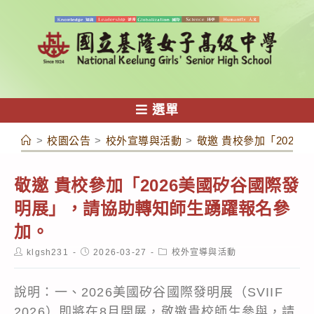
跳
轉
至
主
要
內
選單
容
>
校園公告
>
校外宣導與活動
>
敬邀 貴校參加「202
敬邀 貴校參加「2026美國矽谷國際發
明展」，請協助轉知師生踴躍報名參
加。
Post
Post
Post
klgsh231
2026-03-27
校外宣導與活動
author:
published:
category:
說明：一、2026美國矽谷國際發明展（SVIIF
2026）即將在8月開展，敬邀貴校師生參與，請