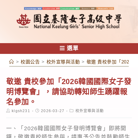
跳
轉
至
主
要
內
選單
容
>
校園公告
>
校外宣導與活動
>
敬邀 貴校參加「202
敬邀 貴校參加「2026韓國國際女子發
明博覽會」，請協助轉知師生踴躍報
名參加。
Post
Post
Post
klgsh231
2026-03-27
校外宣導與活動
author:
published:
category:
一、「2026韓國國際女子發明博覽會」即將開
鑼，敬邀貴校師生參與，請惠予公告並鼓勵師生