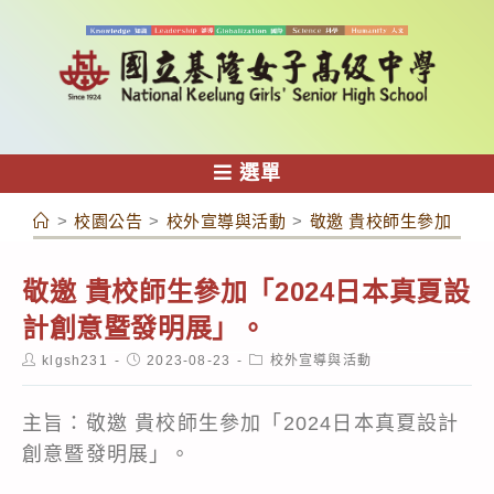
跳
轉
至
主
要
內
選單
容
>
校園公告
>
校外宣導與活動
>
敬邀 貴校師生參加「2
敬邀 貴校師生參加「2024日本真夏設
計創意暨發明展」。
Post
Post
Post
klgsh231
2023-08-23
校外宣導與活動
author:
published:
category:
主旨：敬邀 貴校師生參加「2024日本真夏設計
創意暨發明展」。