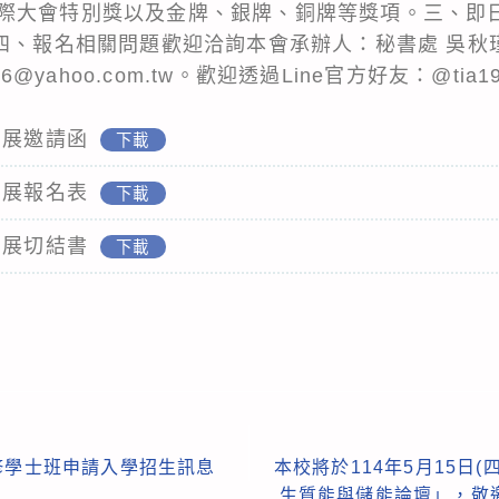
際大會特別獎以及金牌、銀牌、銅牌等獎項。三、即日起
四、報名相關問題歡迎洽詢本會承辦人：秘書處 吳秋瑾小姐
26@yahoo.com.tw。歡迎透過Line官方好友：@tia
明展邀請函
下載
明展報名表
下載
明展切結書
下載
修學士班申請入學招生訊息
本校將於114年5月15日
生質能與儲能論壇」，敬