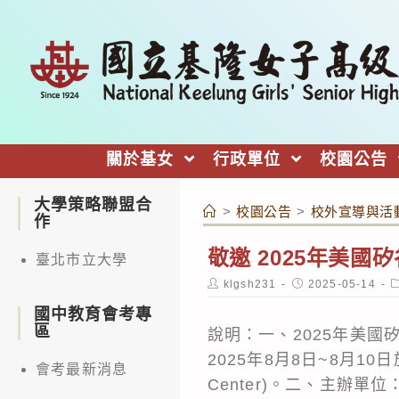
跳
轉
至
主
要
內
關於基女
行政單位
校園公告
容
大學策略聯盟合
>
校園公告
>
校外宣導與活
作
敬邀 2025年美
臺北市立大學
Post
Post
P
klgsh231
2025-05-14
author:
published:
c
國中教育會考專
區
說明：一、2025年美國矽谷國際發明
2025年8月8日~8月10日於美
會考最新消息
Center)。二、主辦