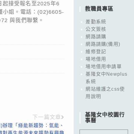
接受報名至2025年6
教職員專區
。電話：(02)6605-
1972 與我們聯繫。
差勤系統
公文簽核
網路請購
網路請購(備用)
維修登記
場地借用
場地借用申請單
基隆女中Newplus
系統
網站維護之css使
用說明
基隆女中校園行
下一篇文章
事曆
(四)辦理「綠能新趨勢：氫能、
邀對再生能源未來趨勢有興趣