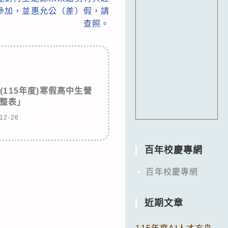
參加，並惠允公（差）假，請
查照。
(115年度)寒假高中生營
整表」
12-26
百年校慶專網
百年校慶專網
近期文章