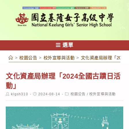
跳
轉
至
主
要
內
選單
容
>
校園公告
>
校外宣導與活動
>
文化資產局辦理「202
文化資產局辦理「2024全國古蹟日活
動」
Post
Post
Post
klgsh310
2024-08-14
校園公告
/
校外宣導與活動
author:
published:
category: