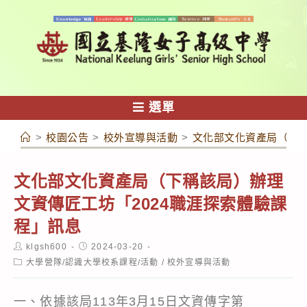
跳
轉
至
主
要
內
選單
容
>
校園公告
>
校外宣導與活動
>
文化部文化資產局（下稱
文化部文化資產局（下稱該局）辦理
文資傳匠工坊「2024職涯探索體驗課
程」訊息
Post
Post
klgsh600
2024-03-20
author:
published:
Post
大學營隊/認識大學校系課程/活動
/
校外宣導與活動
category:
一、依據該局113年3月15日文資傳字第