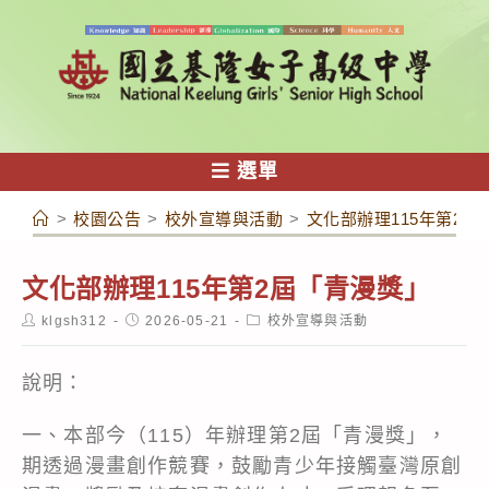
跳
轉
至
主
要
內
選單
容
>
校園公告
>
校外宣導與活動
>
文化部辦理115年第2屆
文化部辦理115年第2屆「青漫獎」
Post
Post
Post
klgsh312
2026-05-21
校外宣導與活動
author:
published:
category:
說明：
一、本部今（115）年辦理第2屆「青漫獎」，
期透過漫畫創作競賽，鼓勵青少年接觸臺灣原創