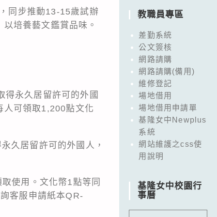
同步推動13-15歲試辦
教職員專區
，以培養藝文鑑賞品味。
差勤系統
公文簽核
網路請購
網路請購(備用)
維修登記
、取得永久居留許可的外國
場地借用
可領取1,200點文化
場地借用申請單
基隆女中Newplus
系統
網站維護之css使
取得永久居留許可的外國人，
用說明
領取使用。文化幣1點等同
基隆女中校園行
事曆
詢客服申請紙本QR-