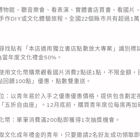
逛博物館、聽音樂會、看表演、實體書店買書、看國片
手作DIY或文化體驗旅程。全國22個縣市共有超過1
尋找貼有「本店適用獨立書店點數放大專案」識別標
為當年度文化禮金50%。
使用文化幣購票觀看國片消費2點送1點，不限金額，
點回饋100點」優惠，點數雙重送。
位：以青年易於入手之優惠優惠價格，提供包含劃定
「五折自由座」。12月底前，購買青年席位每席再加碼
化幣：單筆消費滿200點即獲得1次抽獎機會。
取文化成年禮金的青年，只要邀請2名好友成功領取即