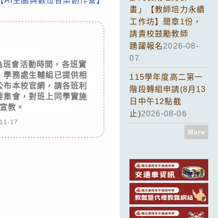
【AI生圖與數位音樂創作營】
畫」【教師培力永續
工作坊】簡章1份，
請貴校鼓勵教師
踴躍報名
2026-08-
07
五)為班會活動時間，各班實
，學務處生輔組已提供相
115學年度高二第一
公布本校官網，請各班利
階段轉組申請(8月13
要集會，對班上同學實施
日中午12點截
宣教。
止)
2026-08-06
11-17
More