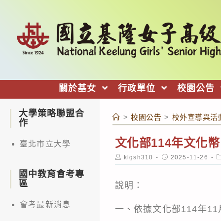
跳
轉
至
主
要
內
關於基女
行政單位
校園公告
容
大學策略聯盟合
>
校園公告
>
校外宣導與活
作
文化部114年文化幣
臺北市立大學
Post
Post
P
klgsh310
2025-11-26
author:
published:
c
國中教育會考專
區
說明：
會考最新消息
一、依據文化部114年11