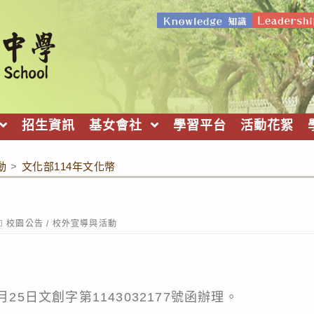
招生資訊
基女會社
學習平台
活動花絮
動
>
文化部114年文化幣
ost
校園公告
/
校外宣導與活動
ategory:
月25日文創字第1143032177號函辦理。