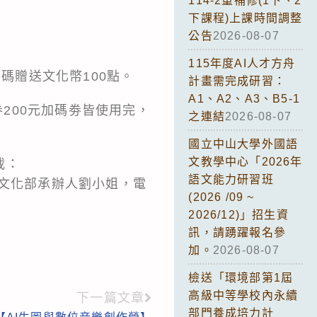
114-2重補修(1下、2
下課程)上課時間調整
公告
2026-08-07
115年度AI人才方舟
碼贈送文化幣100點。
計畫需完成研習：
A1、A2、A3、B5-1
券200元加碼劵皆使用完，
之連結
2026-08-07
國立中山大學外國語
文教學中心「2026年
載：
語文能力研習班
文化部承辦人劉小姐，電
(2026 /09 ~
2026/12)」招生資
訊，請踴躍報名參
加。
2026-08-07
檢送「環境部第1屆
高級中等學校內永續
下一篇文章
部門養成培力計