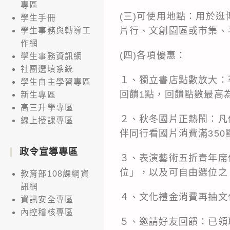
專區
(三)可使用地點：用於
學生手冊
片行、文創園區或市集、
學生事務與轉導工
作網
(四)各項優惠：
學生事務資訊網
社團選填系統
１、獨立書店點數放大：
學生自主學習專區
回饋1點，回饋點數最高
新生專區
高三升學專區
２、秋冬國片正熱鬧：凡
線上授課專區
伴同行看國片消費滿350
政令宣導專區
３、表演藝術五折青年席
位」，以及可自由選位之
教育部108課綱資
訊網
４、文化禮金消費再抽文
資訊安全專區
內控稽核專區
５、邀請好友回饋：已領