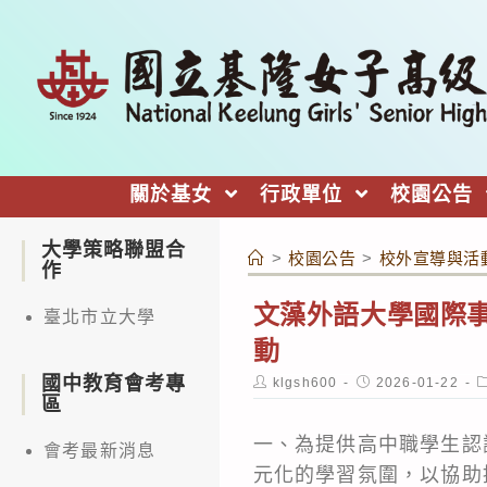
跳
轉
至
主
要
內
關於基女
行政單位
校園公告
容
大學策略聯盟合
>
校園公告
>
校外宣導與活
作
文藻外語大學國際事
臺北市立大學
動
國中教育會考專
Post
Post
P
klgsh600
2026-01-22
author:
published:
c
區
一、為提供高中職學生認
會考最新消息
元化的學習氛圍，以協助