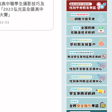
進高中職學生攝影技巧及
2023弘光盃全國高中
G大賽」
10-03