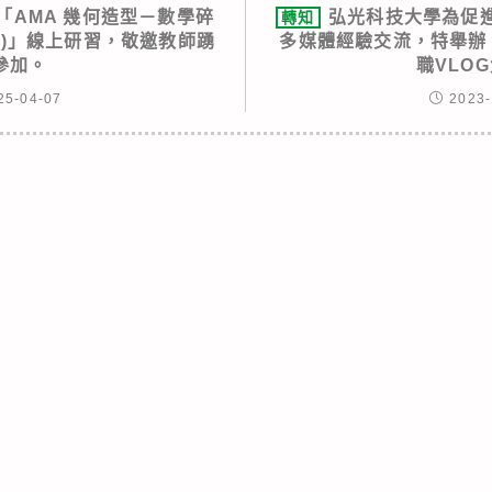
「AMA 幾何造型－數學碎
弘光科技大學為促
轉知
木)」線上研習，敬邀教師踴
多媒體經驗交流，特舉辦「
參加。
職VLO
25-04-07
2023-