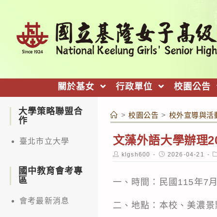
跳
轉
至
主
要
內
關於基女
行政單位
校園公告
容
大學策略聯盟合
>
校園公告
>
校外宣導與活
作
文藻外語大學辦理2
臺北市立大學
Post
Post
P
klgsh600
2026-04-21
author:
published:
c
國中教育會考專
區
一、時間：民國115年7月
會考最新消息
二、地點：本校、美濃景