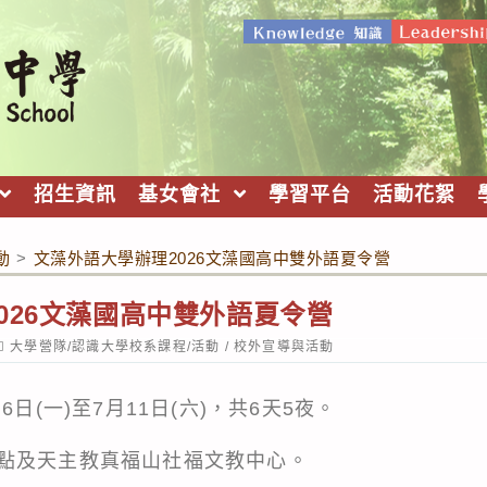
招生資訊
基女會社
學習平台
活動花絮
動
>
文藻外語大學辦理2026文藻國高中雙外語夏令營
026文藻國高中雙外語夏令營
ost
大學營隊/認識大學校系課程/活動
/
校外宣導與活動
ategory:
6日(一)至7月11日(六)，共6天5夜。
點及天主教真福山社福文教中心。