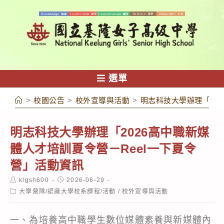
跳
轉
至
主
要
內
選單
容
>
校園公告
>
校外宣導與活動
>
明志科技大學辦理「20
明志科技大學辦理「2026高中職新媒
體人才培訓夏令營－Reel一下夏令
營」活動資訊
Post
Post
klgsh600
2026-06-29
author:
published:
Post
大學營隊/認識大學校系課程/活動
/
校外宣導與活動
category:
一、為培養高中職學生數位媒體素養與新媒體內