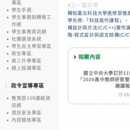
專區
上一篇文章
Read
學生手冊
轉知臺北科技大學進修部推
more
學生事務與轉導工
學先修-「科技寫作課程」、
articles
作網
構設計與方法(C/C++)實作
學生事務資訊網
階-程式設計與語言結構(C/C
社團選填系統
學生自主學習專區
新生專區
相關內容
高三升學專區
線上授課專區
國立中央大學訂於11
「2026高中教師研習
政令宣導專區
踴躍
20
教育部108課綱資
訊網
資訊安全專區
內控稽核專區