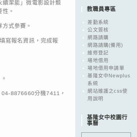
永續潔能」微電影設計競
教職員專區
要性。
差勤系統
隊方式參賽。
公文簽核
網路請購
0ov0填寫報名資訊，完成報
網路請購(備用)
維修登記
場地借用
場地借用申請單
基隆女中Newplus
）。
系統
網站維護之css使
4-8876660分機7411，
用說明
基隆女中校園行
事曆