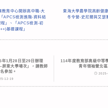
廣教育中心開辦高中職-大
東海大學農學院高齡健康
「APCS檢測進階-資料結
冬令營-史尼爾與艾瑟
課程」、「APCS檢測-初
++)基礎課程」
5年1月28日至29日辦理
114年度教育部高級中等
營–屏東大學場次」，請教師
青年領袖營北區
報名參加。
2025-
25-12-19