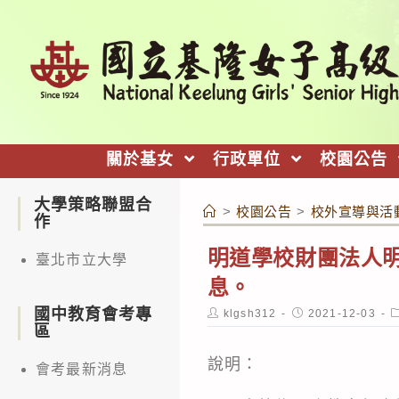
跳
轉
至
主
要
內
關於基女
行政單位
校園公告
容
大學策略聯盟合
>
校園公告
>
校外宣導與活
作
明道學校財團法人
臺北市立大學
息。
國中教育會考專
Post
Post
P
klgsh312
2021-12-03
author:
published:
c
區
說明：
會考最新消息