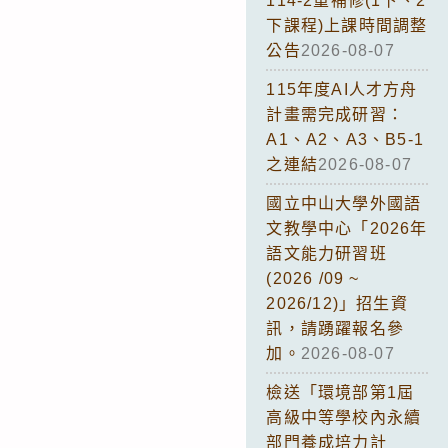
114-2重補修(1下、2
下課程)上課時間調整
公告
2026-08-07
115年度AI人才方舟
計畫需完成研習：
A1、A2、A3、B5-1
之連結
2026-08-07
國立中山大學外國語
文教學中心「2026年
語文能力研習班
(2026 /09 ~
2026/12)」招生資
訊，請踴躍報名參
加。
2026-08-07
檢送「環境部第1屆
高級中等學校內永續
部門養成培力計