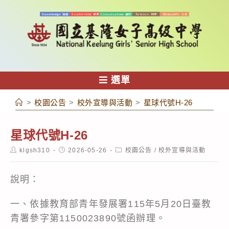
跳
轉
至
主
要
內
選單
容
>
校園公告
>
校外宣導與活動
>
星球代號H-26
星球代號H-26
Post
Post
Post
klgsh310
2026-05-26
校園公告
/
校外宣導與活動
author:
published:
category:
說明：
一、依據教育部青年發展署115年5月20日臺教
青署參字第1150023890號函辦理。