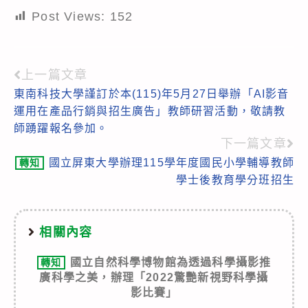
Post Views:
152
上一篇文章
Read
東南科技大學謹訂於本(115)年5月27日舉辦「AI影音
more
運用在產品行銷與招生廣告」教師研習活動，敬請教
articles
師踴躍報名參加。
下一篇文章
國立屏東大學辦理115學年度國民小學輔導教師
轉知
學士後教育學分班招生
相關內容
國立自然科學博物館為透過科學攝影推
轉知
廣科學之美，辦理「2022驚艷新視野科學攝
影比賽」