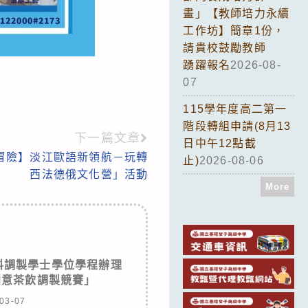
畫」【教師培力永續
工作坊】簡章1份，
請貴校鼓勵教師
踴躍報名
2026-08-
07
115學年度高二第一
階段轉組申請(8月13
下一篇文章
日中午12點截
冒險】淡江歐語新領航－玩轉
止)
2026-08-06
西法德俄文化營」活動
More
料調製學士學位學程辦理
創意茶飲調製競賽」
03-07