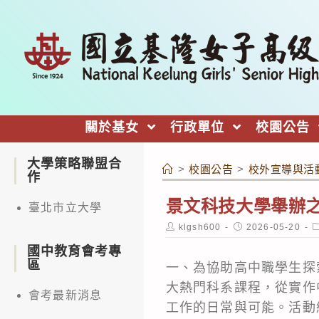
跳
轉
至
主
要
內
關於基女
行政單位
校園公告
容
大學策略聯盟合
>
校園公告
>
校外宣導與活
作
景文科技大學舉辦
臺北市立大學
Post
Post
P
klgsh600
2026-05-20
author:
published:
c
國中教育會考專
區
一、為協助高中職學生探
大熱門科系課程，從實作
會考最新消息
工作的日常與可能。活動