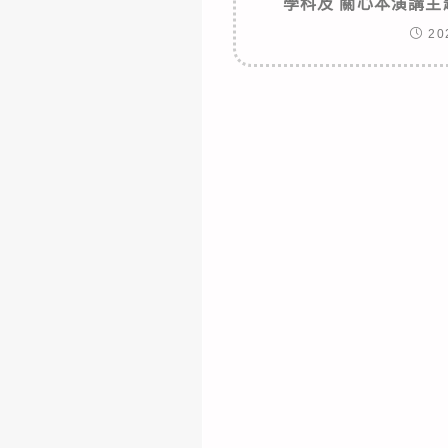
學科及 關心本演講
20