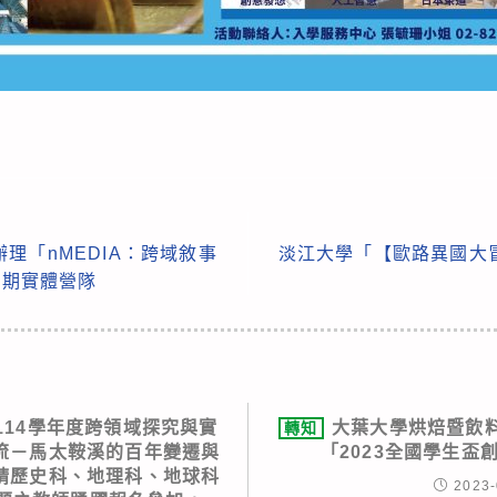
理「nMEDIA：跨域敘事
淡江大學「【歐路異國大
暑期實體營隊
114學年度跨領域探究與實
大葉大學烘焙暨飲
轉知
流－馬太鞍溪的百年變遷與
「2023全國學生盃
請歷史科、地理科、地球科
2023-