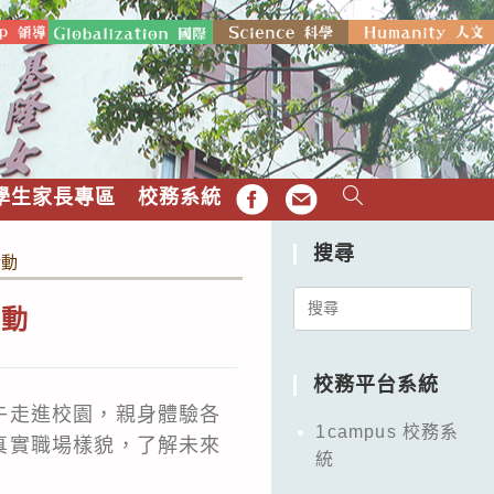
學生家長專區
校務系統
FB
EMAIL
搜尋
活動
Search
活動
for:
校務平台系統
午走進校園，親身體驗各
1campus 校務系
真實職場樣貌，了解未來
統