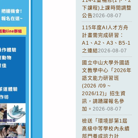
114-2重補修(1下、2
下課程)上課時間調整
公告
2026-08-07
115年度AI人才方舟
計畫需完成研習：
A1、A2、A3、B5-1
之連結
2026-08-07
國立中山大學外國語
文教學中心「2026年
語文能力研習班
(2026 /09 ~
2026/12)」招生資
訊，請踴躍報名參
加。
2026-08-07
檢送「環境部第1屆
高級中等學校內永續
部門養成培力計