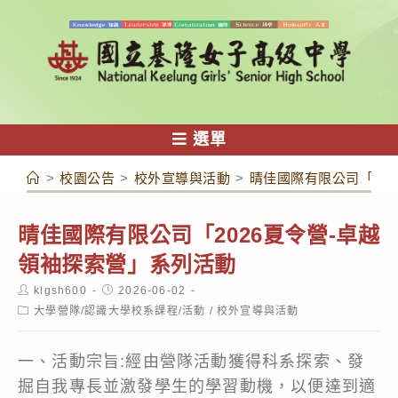
跳
轉
至
主
要
內
選單
容
>
校園公告
>
校外宣導與活動
>
晴佳國際有限公司「20
晴佳國際有限公司「2026夏令營-卓越
領袖探索營」系列活動
Post
Post
klgsh600
2026-06-02
author:
published:
Post
大學營隊/認識大學校系課程/活動
/
校外宣導與活動
category:
一、活動宗旨:經由營隊活動獲得科系探索、發
掘自我專長並激發學生的學習動機，以便達到適