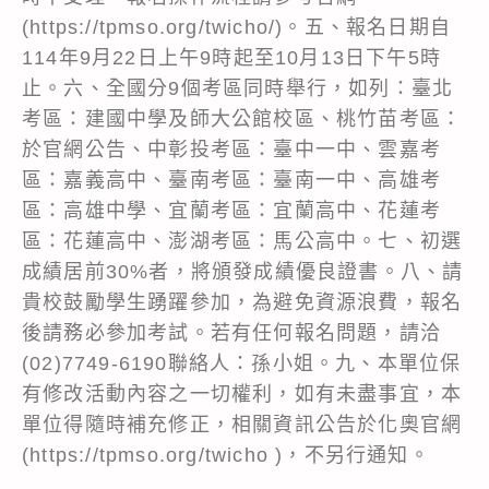
(https://tpmso.org/twicho/)。五、報名日期自
114年9月22日上午9時起至10月13日下午5時
止。六、全國分9個考區同時舉行，如列：臺北
考區：建國中學及師大公館校區、桃竹苗考區：
於官網公告、中彰投考區：臺中一中、雲嘉考
區：嘉義高中、臺南考區：臺南一中、高雄考
區：高雄中學、宜蘭考區：宜蘭高中、花蓮考
區：花蓮高中、澎湖考區：馬公高中。七、初選
成績居前30%者，將頒發成績優良證書。八、請
貴校鼓勵學生踴躍參加，為避免資源浪費，報名
後請務必參加考試。若有任何報名問題，請洽
(02)7749-6190聯絡人：孫小姐。九、本單位保
有修改活動內容之一切權利，如有未盡事宜，本
單位得隨時補充修正，相關資訊公告於化奧官網
(https://tpmso.org/twicho )，不另行通知。