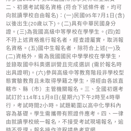
二、初選考試報名資格 (符合下述條件者，均可
向就讀學校自由報名)：(一)民國95年7月1日(含)
以後出生(20歲以下)。(二)具有中華民國身分
證。(三)為我國高級中等學校在學學生。(四)如
不符上述資格進行報名者，經查證屬實，取消報
名資格。(五)國中生報名者，除符合上述(一)及
(二)資格外，需為我國國民中學學校在學學生，
並錄取國中科奧選訓營且完成選訓 (需於報名時
出具證明)。(六)參與高級中等教育階段非學校型
態實驗教育且未取得學籍之學生，得經由各該直
轄市、縣（市）主管機關報名。三、全國初選考
試訂於114年11月8日(星期六)下午2時至4時舉
行，考試時間2小時。試題範圍以高中化學科內
容為基礎。學生需攜帶有照證件應考。四、一律
由就讀學校統一報名，不接受考試現場報名，逾
時不受理。報名操作流程請參考官網