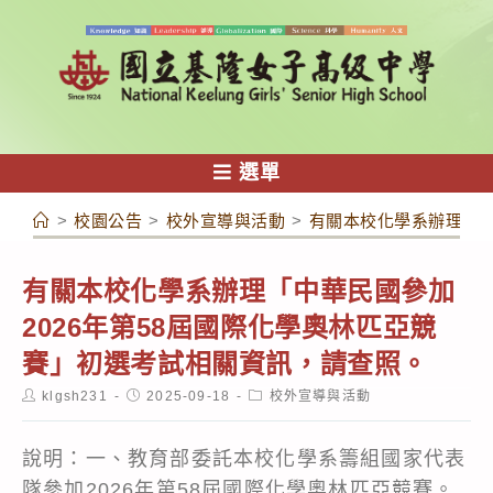
跳
轉
至
主
要
內
選單
容
>
校園公告
>
校外宣導與活動
>
有關本校化學系辦理「中
有關本校化學系辦理「中華民國參加
2026年第58屆國際化學奧林匹亞競
賽」初選考試相關資訊，請查照。
Post
Post
Post
klgsh231
2025-09-18
校外宣導與活動
author:
published:
category:
說明：一、教育部委託本校化學系籌組國家代表
隊參加2026年第58屆國際化學奧林匹亞競賽。