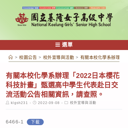
跳
轉
至
主
要
內
選單
容
>
校園公告
>
校外宣導與活動
>
有關本校化學系辦理「2
有關本校化學系辦理「2022日本櫻花
科技計畫」甄選高中學生代表赴日交
流活動公告相關資訊，請查照。
Post
Post
Post
klgsh231
2022-09-08
校外宣導與活動
author:
published:
category:
6466-1
下載