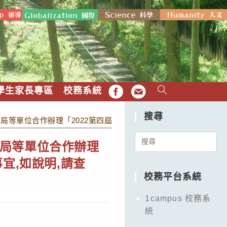
學生家長專區
校務系統
FB
EMAIL
搜尋
等單位合作辦理「2022第四屆探究與實作年會學生作品發表甄選
Search
局等單位合作辦理
for:
宜,如說明,請查
校務平台系統
1campus 校務系
統