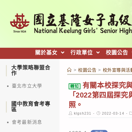
跳
轉
至
主
要
內
關於基女
行政單位
校園公告
容
大學策略聯盟合
>
校園公告
>
校外宣導與活
作
有關本校探究
臺北市立大學
轉知
「2022第四屆探
照。
國中教育會考專
區
Post
Post
P
klgsh231
2022-03-14
author:
published:
c
會考最新消息