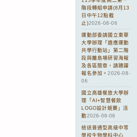
115學年度高二第一
階段轉組申請(8月13
日中午12點截
止)
2026-08-06
運動部委請國立東華
大學辦理「適應運動
共學行動站」第二階
段與離島場研習海報
及各區簡章，請踴躍
報名參加。
2026-08-
06
國立高雄餐旅大學辦
理「AI+智慧餐飲
LOGO設計競賽」活
動
2026-08-06
檢送普通型高級中等
學校生物學科中心