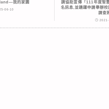
meland—我的家園
請協助宣傳「111年度智
名訊息,並踴躍申請舉辦校
25-06-10
請查
2021-