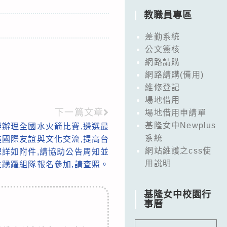
教職員專區
差勤系統
公文簽核
網路請購
網路請購(備用)
維修登記
場地借用
下一篇文章
場地借用申請單
基隆女中Newplus
辦理全國水火箭比賽,遴選最
系統
進國際友誼與文化交流,提高台
網站維護之css使
理詳如附件,請協助公告周知並
用說明
生踴躍組隊報名參加,請查照。
基隆女中校園行
事曆