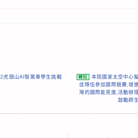
22虎頭山AI智駕車學生挑戰
本院國家太空中心擬
轉知
佳隊伍參加國際競賽,增
灣的國際能見度,活動辦
鼓勵師