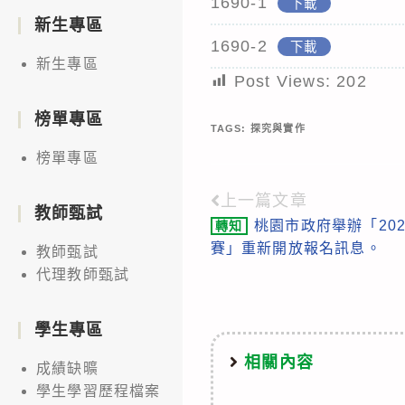
1690-1
下載
新生專區
1690-2
下載
新生專區
Post Views:
202
榜單專區
TAGS:
探究與實作
榜單專區
上一篇文章
Read
教師甄試
桃園市政府舉辦「20
轉知
more
賽」重新開放報名訊息。
教師甄試
articles
代理教師甄試
學生專區
相關內容
成績缺曠
學生學習歷程檔案