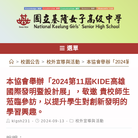
跳
轉
至
主
要
內
選單
容
>
校園公告
>
校外宣導與活動
>
本協會舉辦「2024第
本協會舉辦「2024第11屆KIDE高雄
國際發明暨設計展」，敬邀 貴校師生
蒞臨參訪，以提升學生對創新發明的
學習興趣。
Post
Post
Post
klgsh231
2024-09-13
校外宣導與活動
author:
published:
category: