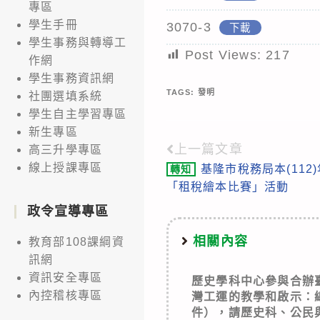
專區
學生手冊
3070-3
下載
學生事務與轉導工
Post Views:
217
作網
學生事務資訊網
TAGS:
發明
社團選填系統
學生自主學習專區
新生專區
上一篇文章
Read
高三升學專區
線上授課專區
基隆市稅務局本(11
轉知
more
「租稅繪本比賽」活動
articles
政令宣導專區
相關內容
教育部108課綱資
訊網
資訊安全專區
歷史學科中心參與合辦
內控稽核專區
灣工運的教學和啟示：
件），請歷史科、公民