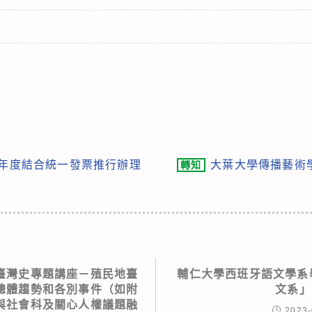
2)年度結合統一發票推行辦理
大葉大學傳播藝術
轉知
臺灣史專題講座－殖民地臺
輔仁大學西班牙語文學系舉
總體趨勢和各別事件（如附
文系」
與社會科及關心人權議題融
2023-