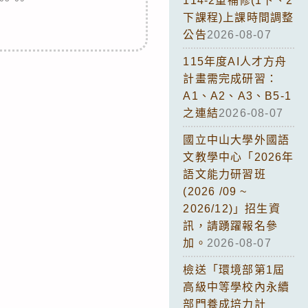
114-2重補修(1下、2
下課程)上課時間調整
公告
2026-08-07
115年度AI人才方舟
計畫需完成研習：
A1、A2、A3、B5-1
之連結
2026-08-07
國立中山大學外國語
文教學中心「2026年
語文能力研習班
(2026 /09 ~
2026/12)」招生資
訊，請踴躍報名參
加。
2026-08-07
檢送「環境部第1屆
高級中等學校內永續
部門養成培力計