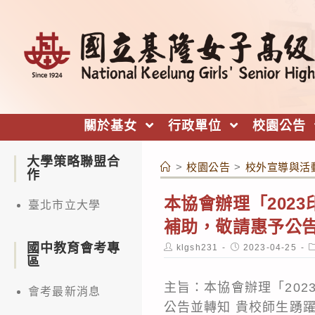
跳
轉
至
主
要
內
關於基女
行政單位
校園公告
容
大學策略聯盟合
>
校園公告
>
校外宣導與活
作
本協會辦理「202
臺北市立大學
補助，敬請惠予公告
國中教育會考專
Post
Post
P
klgsh231
2023-04-25
author:
published:
c
區
主旨：本協會辦理「20
會考最新消息
公告並轉知 貴校師生踴