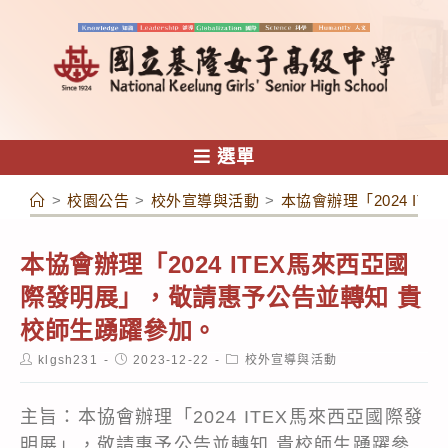
跳
轉
至
主
要
內
選單
容
>
校園公告
>
校外宣導與活動
>
本協會辦理「2024 I
本協會辦理「2024 ITEX馬來西亞國
際發明展」，敬請惠予公告並轉知 貴
校師生踴躍參加。
Post
Post
Post
klgsh231
2023-12-22
校外宣導與活動
author:
published:
category:
主旨：本協會辦理「2024 ITEX馬來西亞國際發
明展」，敬請惠予公告並轉知 貴校師生踴躍參