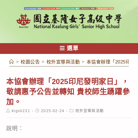
跳
轉
至
主
要
內
選單
容
>
校園公告
>
校外宣導與活動
>
本協會辦理「2025印
本協會辦理「2025印尼發明家日」，
敬請惠予公告並轉知 貴校師生踴躍參
加。
Post
Post
Post
klgsh231
2025-02-24
校外宣導與活動
author:
published:
category:
說明：