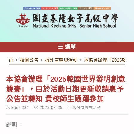
跳
轉
至
主
要
內
選單
容
>
校園公告
>
校外宣導與活動
>
本協會辦理「2025韓
本協會辦理「2025韓國世界發明創意
競賽」，由於活動日期更新敬請惠予
公告並轉知 貴校師生踴躍參加
Post
Post
Post
klgsh231
2025-03-25
校外宣導與活動
author:
published:
category:
說明：