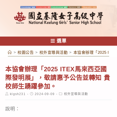
跳
轉
至
主
要
內
選單
容
>
校園公告
>
校外宣導與活動
>
本協會辦理「2025 I
本協會辦理「2025 ITEX馬來西亞國
際發明展」，敬請惠予公告並轉知 貴
校師生踴躍參加。
Post
Post
Post
klgsh231
2024-09-09
校外宣導與活動
author:
published:
category:
說明：