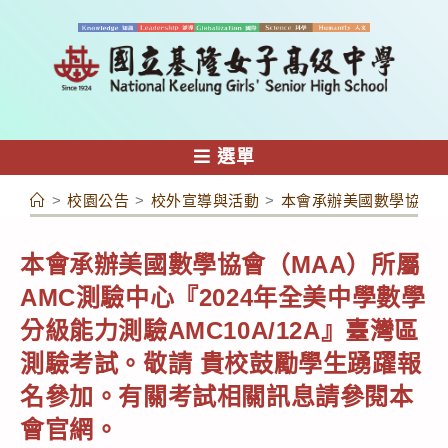
跳
轉
至
主
要
內
選單
容
>
校園公告
>
校外宣導與活動
>
本會承辦美國數學協會（
本會承辦美國數學協會（MAA）所屬
AMC測驗中心『2024年全美中學數學
分級能力測驗AMC10A/12A』臺灣區
測驗考試。敬請 貴校鼓勵學生踴躍報
名參加。有關考試相關訊息請參閱本
會官網。