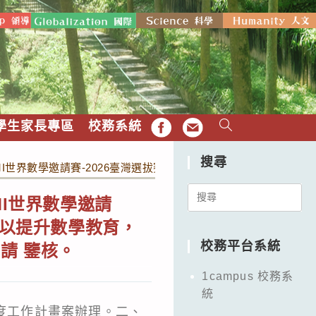
學生家長專區
校務系統
FB
EMAIL
搜尋
WMI世界數學邀請賽-2026臺灣選拔賽」，敬請 貴校公告並推薦
Search
MI世界數學邀請
for:
，以提升數學教育，
校務平台系統
請 鑒核。
1campus 校務系
統
年度工作計畫案辦理。二、