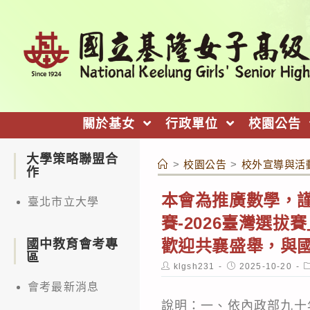
跳
轉
至
主
要
內
關於基女
行政單位
校園公告
容
大學策略聯盟合
>
校園公告
>
校外宣導與活
作
本會為推廣數學，謹
臺北市立大學
賽-2026臺灣選
歡迎共襄盛舉，與
國中教育會考專
區
Post
Post
P
klgsh231
2025-10-20
author:
published:
c
會考最新消息
說明：一、依內政部九十