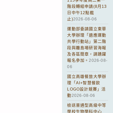
115學年度高二第一
階段轉組申請(8月13
日中午12點截
止)
2026-08-06
運動部委請國立東華
大學辦理「適應運動
共學行動站」第二階
段與離島場研習海報
及各區簡章，請踴躍
報名參加。
2026-08-
06
國立高雄餐旅大學辦
理「AI+智慧餐飲
LOGO設計競賽」活
動
2026-08-06
檢送普通型高級中等
學校生物學科中心