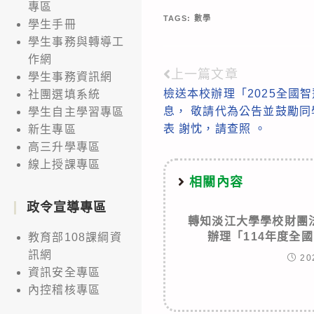
專區
TAGS:
數學
學生手冊
學生事務與轉導工
作網
上一篇文章
Read
學生事務資訊網
檢送本校辦理「2025全國
社團選填系統
more
息， 敬請代為公告並鼓勵
學生自主學習專區
articles
表 謝忱，請查照 。
新生專區
高三升學專區
線上授課專區
相關內容
政令宣導專區
轉知淡江大學學校財團
辦理「114年度全
教育部108課綱資
訊網
20
資訊安全專區
內控稽核專區