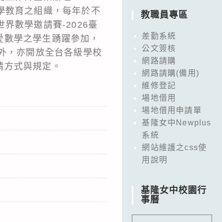
學教育之組織，每年於不
教職員專區
數學邀請賽-2026臺
差勤系統
愛數學之學生踴躍參加，
公文簽核
區外，亦開放全台各級學校
網路請購
請方式與規定。
網路請購(備用)
維修登記
場地借用
場地借用申請單
基隆女中Newplus
系統
網站維護之css使
用說明
基隆女中校園行
事曆