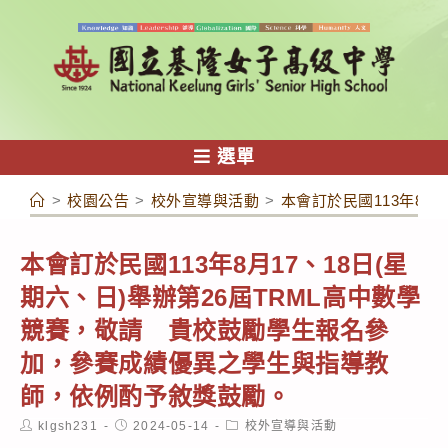
跳
轉
至
主
要
內
選單
容
>
校園公告
>
校外宣導與活動
>
本會訂於民國113年8
本會訂於民國113年8月17、18日(星
期六、日)舉辦第26屆TRML高中數學
競賽，敬請 貴校鼓勵學生報名參
加，參賽成績優異之學生與指導教
師，依例酌予敘獎鼓勵。
Post
Post
Post
klgsh231
2024-05-14
校外宣導與活動
author:
published:
category: