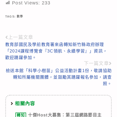
Post Views:
233
TAGS:
數學
上一篇文章
Read
教育部國民及學前教育署來函轉知新竹縣政府辦理
more
「2024課程博覽會『3C領航、永續學習』」資訊，
articles
歡迎踴躍參加。
下一篇文章
檢送本館「科學小樹苗」公益活動計畫1份，敬請協助
轉知所屬機關團體，並鼓勵其踴躍報名參加，請查
照。
相關內容
十傑Host大募集：第三屆網路節目主
轉知