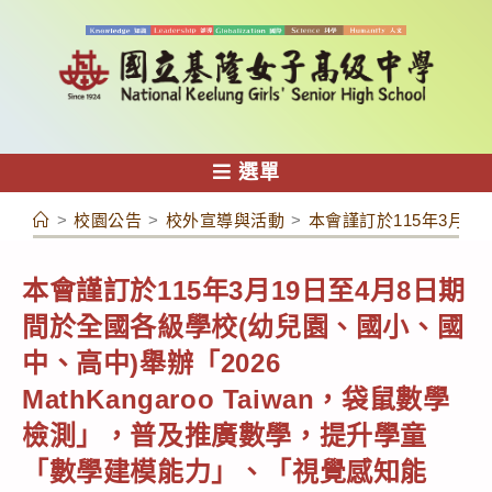
跳
轉
至
主
要
內
選單
容
>
校園公告
>
校外宣導與活動
>
本會謹訂於115年3月
本會謹訂於115年3月19日至4月8日期
間於全國各級學校(幼兒園、國小、國
中、高中)舉辦「2026
MathKangaroo Taiwan，袋鼠數學
檢測」，普及推廣數學，提升學童
「數學建模能力」、「視覺感知能