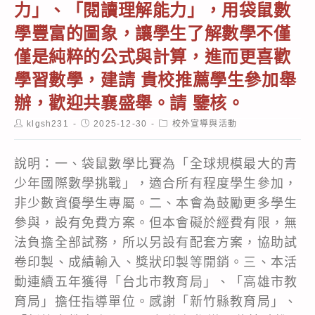
力」、「閱讀理解能力」，用袋鼠數
學豐富的圖象，讓學生了解數學不僅
僅是純粹的公式與計算，進而更喜歡
學習數學，建請 貴校推薦學生參加舉
辦，歡迎共襄盛舉。請 鑒核。
Post
Post
Post
klgsh231
2025-12-30
校外宣導與活動
author:
published:
category:
說明：一、袋鼠數學比賽為「全球規模最大的青
少年國際數學挑戰」，適合所有程度學生參加，
非少數資優學生專屬。二、本會為鼓勵更多學生
參與，設有免費方案。但本會礙於經費有限，無
法負擔全部試務，所以另設有配套方案，協助試
卷印製、成績輸入、獎狀印製等開銷。三、本活
動連續五年獲得「台北市教育局」、「高雄市教
育局」擔任指導單位。感謝「新竹縣教育局」、