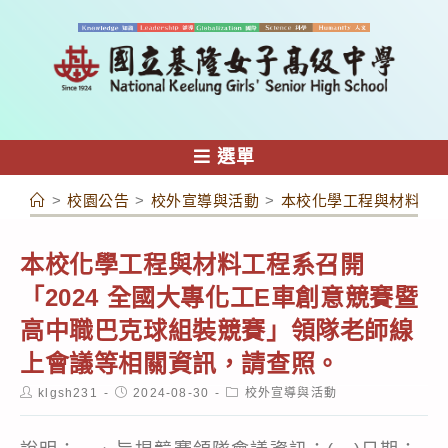
跳
轉
至
主
要
內
選單
容
>
校園公告
>
校外宣導與活動
>
本校化學工程與材料工程
本校化學工程與材料工程系召開
「2024 全國大專化工E車創意競賽暨
高中職巴克球組裝競賽」領隊老師線
上會議等相關資訊，請查照。
Post
Post
Post
klgsh231
2024-08-30
校外宣導與活動
author:
published:
category: