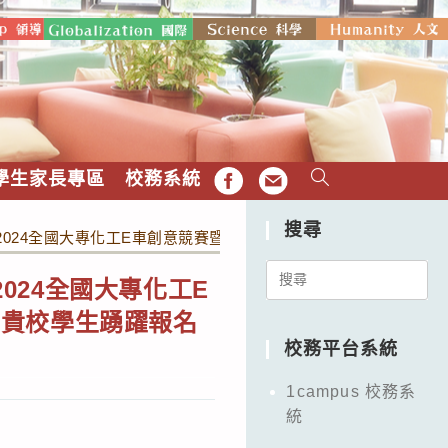
學生家長專區
校務系統
FB
EMAIL
搜尋
辦「2024全國大專化工E車創意競賽暨高中職巴克球組裝競賽」，
Search
2024全國大專化工E
for:
勵貴校學生踴躍報名
校務平台系統
1campus 校務系
統