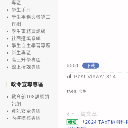
專區
學生手冊
學生事務與轉導工
作網
學生事務資訊網
社團選填系統
學生自主學習專區
新生專區
高三升學專區
6551
下載
線上授課專區
Post Views:
314
政令宣導專區
TAGS:
化學
教育部108課綱資
訊網
資訊安全專區
上一篇文章
Read
內控稽核專區
「2024 TAxT桃
轉知
more