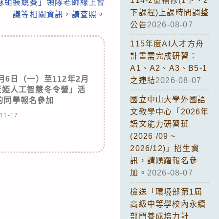
114-2重補修(1下、2
球組裝競賽」領隊老師線上會
下課程)上課時間調整
議等相關資訊，請查照。
公告
2026-08-07
115年度AI人才方舟
計畫需完成研習：
A1、A2、A3、B5-1
月6日（一）至112年2月
之連結
2026-08-07
3蓋婭人工智慧冬令營」活
國立中山大學外國語
的同學報名參加
文教學中心「2026年
11-17
語文能力研習班
(2026 /09 ~
2026/12)」招生資
訊，請踴躍報名參
加。
2026-08-07
檢送「環境部第1屆
高級中等學校內永續
部門養成培力計