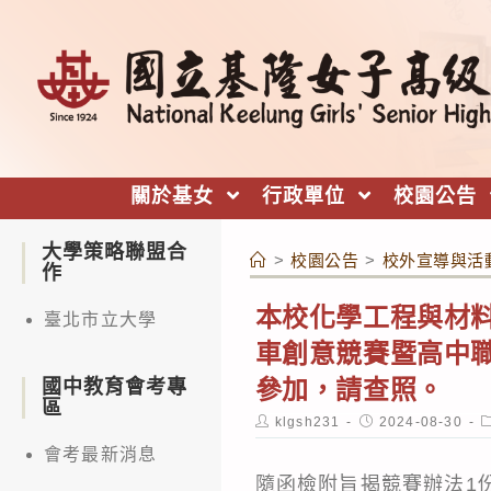
跳
轉
至
主
要
內
關於基女
行政單位
校園公告
容
大學策略聯盟合
>
校園公告
>
校外宣導與活
作
本校化學工程與材料工
臺北市立大學
車創意競賽暨高中
參加，請查照。
國中教育會考專
區
Post
Post
P
klgsh231
2024-08-30
author:
published:
c
會考最新消息
隨函檢附旨揭競賽辦法1