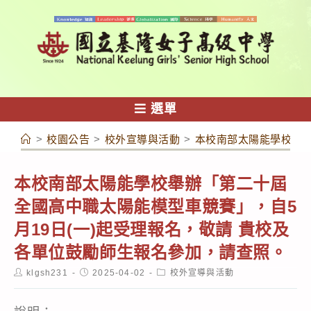
跳
轉
至
主
要
內
選單
容
>
校園公告
>
校外宣導與活動
>
本校南部太陽能學校舉辦
本校南部太陽能學校舉辦「第二十屆
全國高中職太陽能模型車競賽」，自5
月19日(一)起受理報名，敬請 貴校及
各單位鼓勵師生報名參加，請查照。
Post
Post
Post
klgsh231
2025-04-02
校外宣導與活動
author:
published:
category: