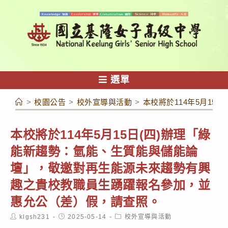
跳
轉
至
主
要
內
選單
容
>
校園公告
>
校外宣導與活動
>
本校將於114年5月1
本校將於114年5月15日(四)辦理「綠
能新趨勢：氫能、生質能與儲能論
壇」，敬邀對再生能源未來趨勢有興
趣之貴校教職員生踴躍報名參加，並
惠允公（差）假，請查照。
Post
Post
Post
klgsh231
2025-05-14
校外宣導與活動
author:
published:
category: