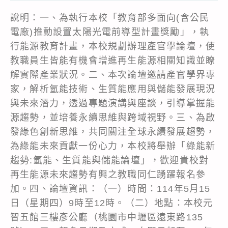
說明：一、為執行本校「教育部多面向(含公民
電廠)推動設置太陽光電前導型計畫獎勵」，執
行能源教育計畫，本校規劃辦理產官學論壇，使
教職員生皆能有機會增進再生能源相關知識並瞭
解實際產業狀況。二、本次論壇邀請產官學界專
家，解析氫能技術、生質能應用與儲能發展現況
與未來潛力，透過專題演講與座談，引導掌握能
源趨勢，並培養永續思維與跨域視野。三、為啟
發綠色創新思維，共同關注全球永續發展趨勢，
為綠能未來貢獻一份心力，本校將舉辦「綠能新
趨勢:氫能、生質能與儲能論壇」，歡迎貴校對
再生能源未來趨勢有興之教職同仁踴躍報名參
加。四、論壇資訊：（一）時間：114年5月15
日（星期四）9時至12時。（二）地點：本校元
智五館三樓彥公廳（桃園市中壢區遠東路135