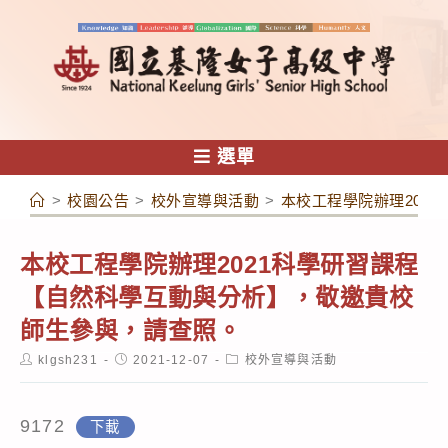
跳
轉
至
主
要
內
選單
容
>
校園公告
>
校外宣導與活動
>
本校工程學院辦理202
本校工程學院辦理2021科學研習課程
【自然科學互動與分析】，敬邀貴校
師生參與，請查照。
Post
Post
Post
klgsh231
2021-12-07
校外宣導與活動
author:
published:
category:
9172
下載