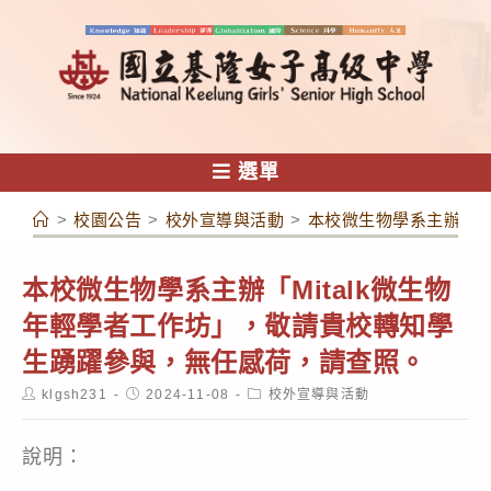
跳
轉
至
主
要
內
選單
容
>
校園公告
>
校外宣導與活動
>
本校微生物學系主辦「M
本校微生物學系主辦「Mitalk微生物
年輕學者工作坊」，敬請貴校轉知學
生踴躍參與，無任感荷，請查照。
Post
Post
Post
klgsh231
2024-11-08
校外宣導與活動
author:
published:
category:
說明：