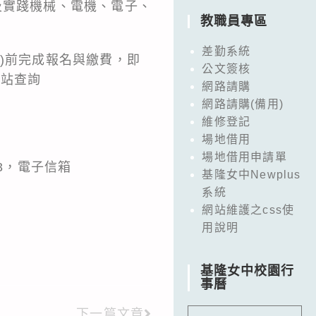
及實踐機械、電機、電子、
教職員專區
差勤系統
五)前完成報名與繳費，即
公文簽核
網站查詢
網路請購
網路請購(備用)
維修登記
場地借用
場地借用申請單
3，電子信箱
基隆女中Newplus
系統
網站維護之css使
用說明
基隆女中校園行
事曆
下一篇文章