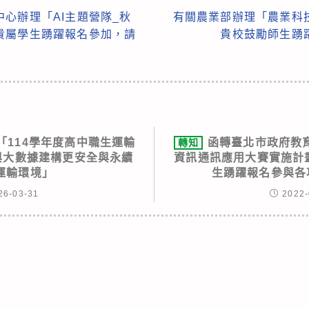
心辦理「AI主題營隊_秋
有關農業部辦理「農業科
貴屬學生踴躍報名參加，請
貴校鼓勵師生踴
「114學年度高中職生運輸
函轉臺北市政府教育
轉知
I與大數據建構更安全與永續
資訊通訊應用大賽實施計畫
運輸環境」
生踴躍報名參與各
26-03-31
2022-