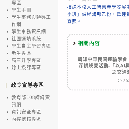
Read
專區
檢送本校人工智慧產學發展中
more
學生手冊
季班」課程海報乙份，歡迎
學生事務與轉導工
articles
查照。
作網
學生事務資訊網
社團選填系統
相關內容
學生自主學習專區
新生專區
轉知中華民國運輸學會
高三升學專區
深耕競賽活動-「以A
線上授課專區
之交通
20
政令宣導專區
教育部108課綱資
訊網
資訊安全專區
內控稽核專區