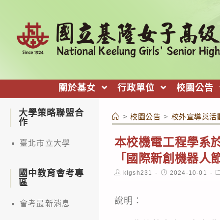
跳
轉
至
主
要
內
關於基女
行政單位
校園公告
容
大學策略聯盟合
>
校園公告
>
校外宣導與活
作
本校機電工程學系於1
臺北市立大學
「國際新創機器人
國中教育會考專
Post
Post
P
klgsh231
2024-10-01
author:
published:
c
區
說明：
會考最新消息