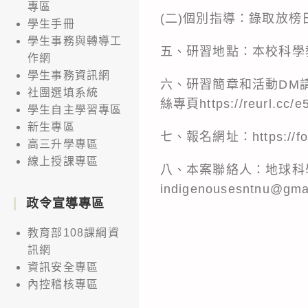
專區
(二)個別指導：錄取放榜日
學生手冊
學生事務與轉導工
五、研習地點：本校科學
作網
學生事務資訊網
六、研習簡章和活動DM請至本
社團選填系統
絲專頁https://reurl.cc
學生自主學習專區
新生專區
七、報名網址：https://for
高三升學專區
線上授課專區
八、本案聯絡人：地球科學系楊綉
indigenousesntnu@gm
政令宣導專區
教育部108課綱資
訊網
資訊安全專區
內控稽核專區