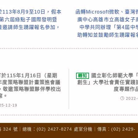
13年8月9至10日，假本
函轉Microsoft微軟、
年第六屆綠點子國際發明暨
廣中心高雄市立高雄女子
並邀請師生踴躍報名參加，
中學共同辦理「第4屆中
助轉知並鼓勵師生踴躍報
於115年1月16日（星期
國立彰化師範大學「
轉知
學年度策略聯盟計畫策進會議
創生」大學社會責任實踐計
，敬邀策略聯盟夥伴學校出
度專題作
席。
2022-
25-12-19
4 號｜總機：(02) 2427-8274 處室分機｜傳真：(02) 2429-