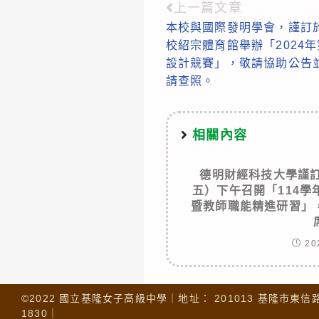
上一篇文章
Read
本校與國際發明學會，謹訂於1
more
校紹宗體育館舉辦「2024
articles
設計競賽」，敬請協助公告
請查照。
相關內容
德明財經科技大學謹訂
五）下午召開「114
暨教師職能精進研習」
20
©2022 國立基隆女子高級中學｜地址： 201013 基隆市東信路 32
1830｜