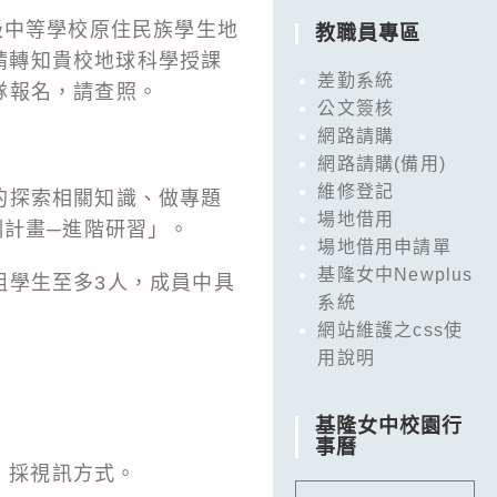
級中等學校原住民族學生地
教職員專區
，請轉知貴校地球科學授課
差勤系統
隊報名，請查照。
公文簽核
網路請購
網路請購(備用)
維修登記
的探索相關知識、做專題
場地借用
訓計畫─進階研習」。
場地借用申請單
基隆女中Newplus
組學生至多3人，成員中具
系統
網站維護之css使
用說明
基隆女中校園行
事曆
0，採視訊方式。