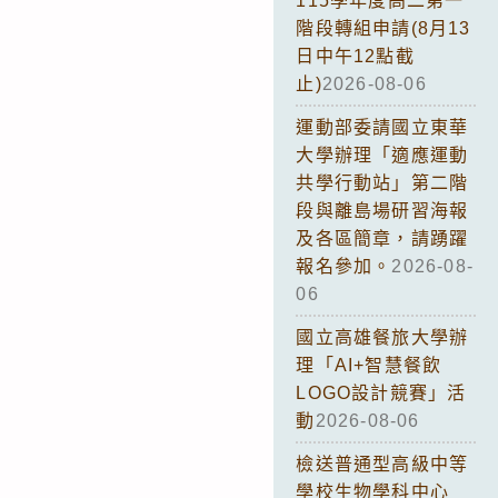
115學年度高二第一
階段轉組申請(8月13
日中午12點截
止)
2026-08-06
運動部委請國立東華
大學辦理「適應運動
共學行動站」第二階
段與離島場研習海報
及各區簡章，請踴躍
報名參加。
2026-08-
06
國立高雄餐旅大學辦
理「AI+智慧餐飲
LOGO設計競賽」活
動
2026-08-06
檢送普通型高級中等
學校生物學科中心