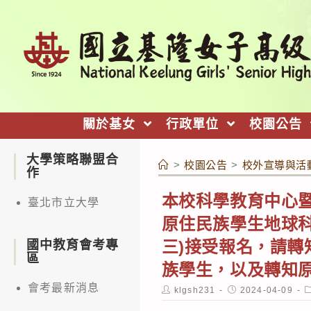
跳
轉
至
主
要
內
關於基女
行政單位
校園公告
容
大學策略聯盟合
>
校園公告
>
校外宣導與活
作
本校科學教育中心暨
臺北市立大學
原住民族學生地球科
三)接受報名，請
國中教育會考專
區
族學生，以及轉知
會考最新消息
Post
Post
P
klgsh231
2024-04-09
author:
published:
c