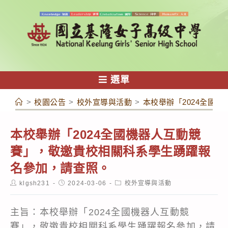
跳
轉
至
主
要
內
選單
容
>
校園公告
>
校外宣導與活動
>
本校舉辦「2024全國
本校舉辦「2024全國機器人互動競
賽」，敬邀貴校相關科系學生踴躍報
名參加，請查照。
Post
Post
Post
klgsh231
2024-03-06
校外宣導與活動
author:
published:
category:
主旨：本校舉辦「2024全國機器人互動競
賽」，敬邀貴校相關科系學生踴躍報名參加，請