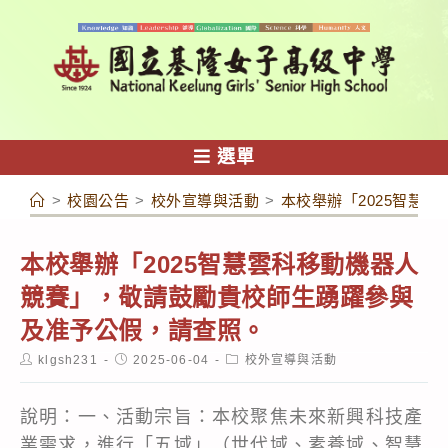
跳
轉
至
主
要
內
選單
容
>
校園公告
>
校外宣導與活動
>
本校舉辦「2025智慧
本校舉辦「2025智慧雲科移動機器人
競賽」，敬請鼓勵貴校師生踴躍參與
及准予公假，請查照。
Post
Post
Post
klgsh231
2025-06-04
校外宣導與活動
author:
published:
category:
說明：一、活動宗旨：本校聚焦未來新興科技產
業需求，進行「五域」（世代域、素養域、智慧