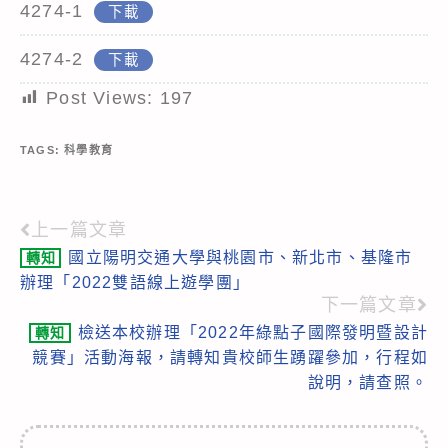
4274-1
下載
4274-2
下載
Post Views:
197
TAGS:
科學教育
上一篇文章
Read
國立陽明交通大學與桃園市、新北市、基隆市
轉知
more
辦理「2022雙語線上遊學團」
articles
下一篇文章
檢送本校辦理「2022年綠點子國際發明暨設計
轉知
競賽」活動海報，請轉知貴校師生踴躍參加，行程如
說明，請查照。