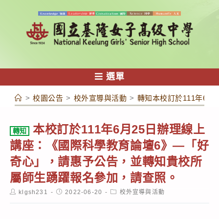
跳
轉
至
主
要
內
選單
容
>
校園公告
>
校外宣導與活動
>
轉知本校訂於111年6
本校訂於111年6月25日辦理線上
轉知
講座：《國際科學教育論壇6》—「好
奇心」，請惠予公告，並轉知貴校所
屬師生踴躍報名參加，請查照。
Post
Post
Post
klgsh231
2022-06-20
校外宣導與活動
author:
published:
category: