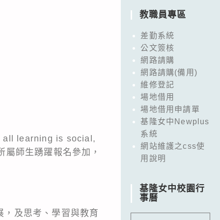
教職員專區
差勤系統
公文簽核
網路請購
網路請購(備用)
維修登記
場地借用
場地借用申請單
基隆女中Newplus
系統
ning is social,
網站維護之css使
，並轉知貴校所屬師生踴躍報名參加，
用說明
基隆女中校園行
事曆
理發展，及思考、學習與教育