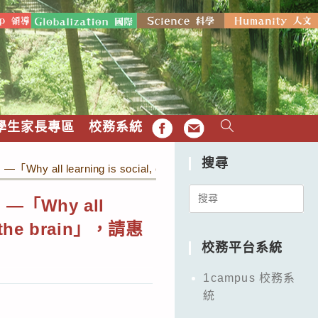
學生家長專區
校務系統
FB
EMAIL
搜尋
learning is social, emotional, cognitive and
Search
「Why all
for:
 to the brain」，請惠
校務平台系統
1campus 校務系
統