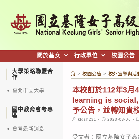
跳
轉
至
主
要
內
關於基女
行政單位
校園公告
容
大學策略聯盟合
>
校園公告
>
校外宣導與活
作
本校訂於112年3月
臺北市立大學
learning is socia
予公告，並轉知貴
國中教育會考專
區
Post
Post
P
klgsh231
2023-03-06
author:
published:
c
會考最新消息
受文者：國立基隆女子高