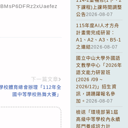
114-2重補修(1下、2
id0BMsP6DFRz2xUaefez
下課程)上課時間調整
公告
2026-08-07
115年度AI人才方舟
計畫需完成研習：
A1、A2、A3、B5-1
之連結
2026-08-07
國立中山大學外國語
文教學中心「2026年
語文能力研習班
下一篇文章
(2026 /09 ~
2026/12)」招生資
學校體育總會辦理「112年全
訊，請踴躍報名參
國中等學校熱舞大賽」
加。
2026-08-07
檢送「環境部第1屆
高級中等學校內永續
部門養成培力計