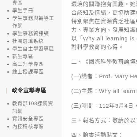
專區
環境的關聯抱有興趣。她
學生手冊
合認知及情緒，更協助建
學生事務與轉導工
特別聚焦在資源貧乏社區
作網
力、專業方向、發展知識
學生事務資訊網
以「Why all learning is
社團選填系統
對科學教育的心得。
學生自主學習專區
新生專區
二、《國際科學教育論壇
高三升學專區
線上授課專區
(一)講者：Prof. Mary He
政令宣導專區
(二)主題：Why all learning 
教育部108課綱資
(三)時間：112年3月4
訊網
資訊安全專區
三、報名方式：敬請於以下連結完成線上
內控稽核專區
四、臉書活動貼文：