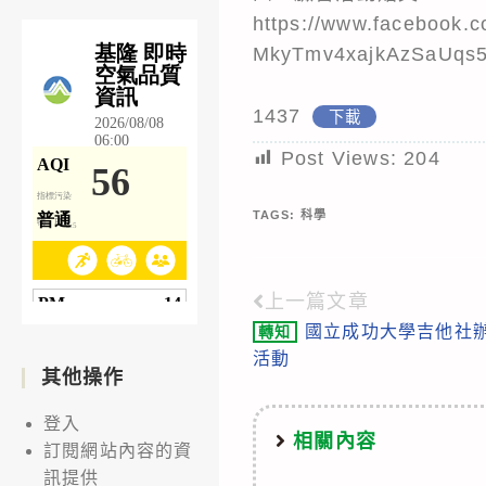
https://www.facebook.
MkyTmv4xajkAzSaUqs
1437
下載
Post Views:
204
TAGS:
科學
上一篇文章
Read
國立成功大學吉他社辦
轉知
more
活動
articles
其他操作
登入
相關內容
訂閱網站內容的資
訊提供