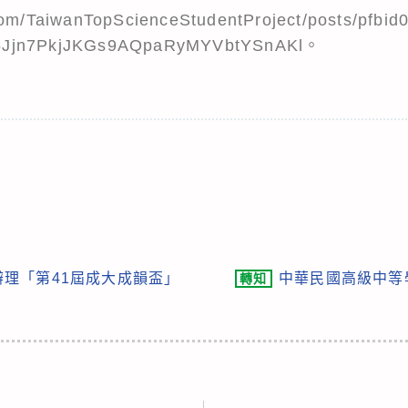
com/TaiwanTopScienceStudentProject/posts/pfb
5Jjn7PkjJKGs9AQpaRyMYVbtYSnAKl。
理「第41屆成大成韻盃」
中華民國高級中等
轉知