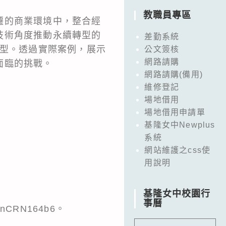
教職員專區
遷的商業環境中，整合經
技術角度推動永續轉型的
差勤系統
轉型。透過實際案例，展示
公文簽核
網路請購
面臨的挑戰。
網路請購(備用)
維修登記
場地借用
場地借用申請單
基隆女中Newplus
系統
網站維護之css使
用說明
基隆女中校園行
事曆
nCRN164b6。