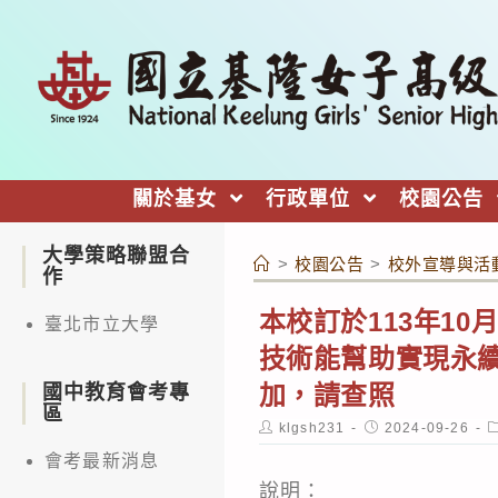
跳
轉
至
主
要
內
關於基女
行政單位
校園公告
容
大學策略聯盟合
>
校園公告
>
校外宣導與活
作
本校訂於113年10
臺北市立大學
技術能幫助實現永
加，請查照
國中教育會考專
區
Post
Post
P
klgsh231
2024-09-26
author:
published:
c
會考最新消息
說明：