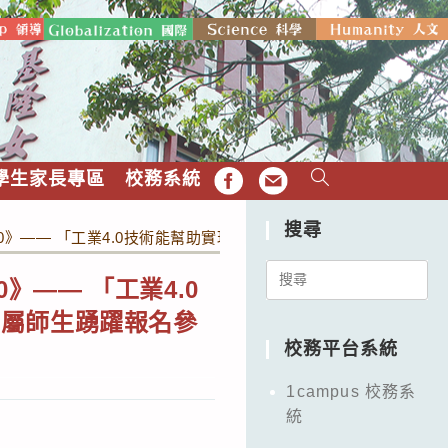
學生家長專區
校務系統
FB
EMAIL
搜尋
列40》—— 「工業4.0技術能幫助實現永續轉型嗎？」，請惠予公
Search
》—— 「工業4.0
for:
所屬師生踴躍報名參
校務平台系統
1campus 校務系
統