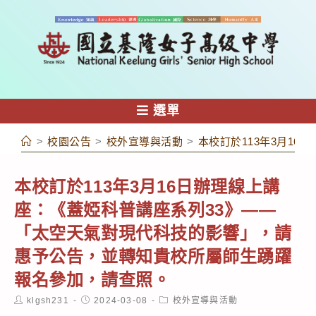
跳
轉
至
主
要
內
選單
容
>
校園公告
>
校外宣導與活動
>
本校訂於113年3月1
本校訂於113年3月16日辦理線上講
座：《蓋婭科普講座系列33》——
「太空天氣對現代科技的影響」，請
惠予公告，並轉知貴校所屬師生踴躍
報名參加，請查照。
Post
Post
Post
klgsh231
2024-03-08
校外宣導與活動
author:
published:
category: