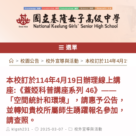
跳
轉
至
主
要
內
選單
容
>
校園公告
>
校外宣導與活動
>
本校訂於114年4月1
本校訂於114年4月19日辦理線上講
座:《蓋婭科普講座系列 46》——
「空間統計和環境」，請惠予公告，
並轉知貴校所屬師生踴躍報名參加，
請查照。
Post
Post
Post
klgsh231
2025-03-07
校外宣導與活動
author:
published:
category: