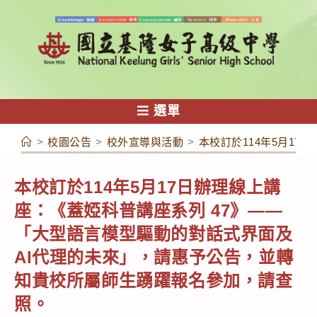
跳
轉
至
主
要
內
選單
容
>
校園公告
>
校外宣導與活動
>
本校訂於114年5月1
本校訂於114年5月17日辦理線上講
座：《蓋婭科普講座系列 47》——
「大型語言模型驅動的對話式界面及
AI代理的未來」，請惠予公告，並轉
知貴校所屬師生踴躍報名參加，請查
照。