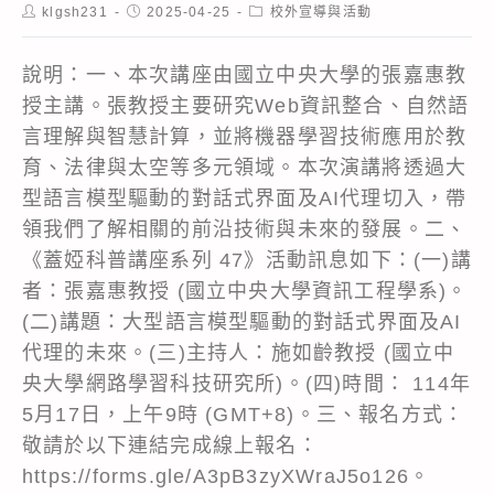
Post
Post
Post
klgsh231
2025-04-25
校外宣導與活動
author:
published:
category:
說明：一、本次講座由國立中央大學的張嘉惠教
授主講。張教授主要研究Web資訊整合、自然語
言理解與智慧計算，並將機器學習技術應用於教
育、法律與太空等多元領域。本次演講將透過大
型語言模型驅動的對話式界面及AI代理切入，帶
領我們了解相關的前沿技術與未來的發展。二、
《蓋婭科普講座系列 47》活動訊息如下：(一)講
者：張嘉惠教授 (國立中央大學資訊工程學系)。
(二)講題：大型語言模型驅動的對話式界面及AI
代理的未來。(三)主持人：施如齡教授 (國立中
央大學網路學習科技研究所)。(四)時間： 114年
5月17日，上午9時 (GMT+8)。三、報名方式：
敬請於以下連結完成線上報名：
https://forms.gle/A3pB3zyXWraJ5o126。