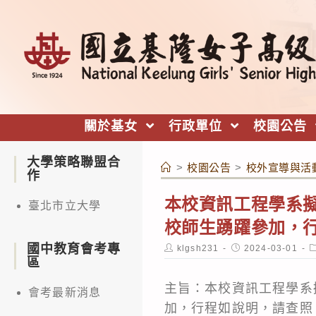
跳
轉
至
主
要
內
關於基女
行政單位
校園公告
容
大學策略聯盟合
>
校園公告
>
校外宣導與活
作
本校資訊工程學系
臺北市立大學
校師生踴躍參加，
國中教育會考專
Post
Post
P
klgsh231
2024-03-01
author:
published:
c
區
主旨：本校資訊工程學系
會考最新消息
加，行程如說明，請查照