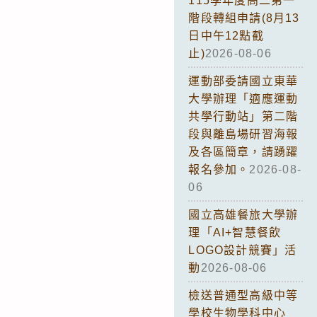
115學年度高二第一
階段轉組申請(8月13
日中午12點截
止)
2026-08-06
運動部委請國立東華
大學辦理「適應運動
共學行動站」第二階
段與離島場研習海報
及各區簡章，請踴躍
報名參加。
2026-08-
06
國立高雄餐旅大學辦
理「AI+智慧餐飲
LOGO設計競賽」活
動
2026-08-06
檢送普通型高級中等
學校生物學科中心