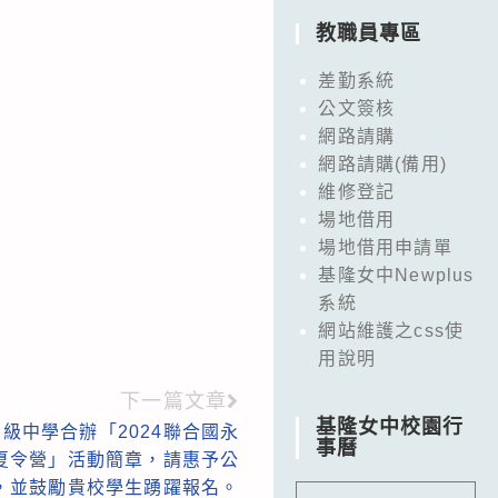
教職員專區
差勤系統
公文簽核
網路請購
網路請購(備用)
維修登記
場地借用
場地借用申請單
基隆女中Newplus
系統
網站維護之css使
用說明
下一篇文章
基隆女中校園行
級中學合辦「2024聯合國永
事曆
學夏令營」活動簡章，請惠予公
，並鼓勵貴校學生踴躍報名。