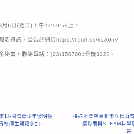
6日(週三)下午23:59:59止。
，公告於網頁https://reurl.cc/xLA0nV
書，聯絡電話：(03)3507001分機3322。
明家日-國際青少年發明競
檢送本會與臺北市立松山高
 貴校師生踴躍參加。
續發展與STEAM科
告